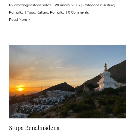
By
amazingcostadelsol.cz
|
20 února, 2015
|
Categories:
Kultura
,
Pomátky
|
Tags:
Kultura
,
Pomátky
|
0 Comments
Read More
Stupa Benalmádena