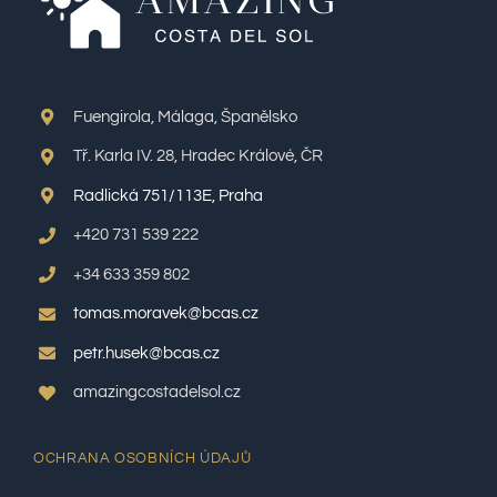
Fuengirola, Málaga, Španělsko
Tř. Karla IV. 28, Hradec Králové, ČR
Radlická 751/113E, Praha
+420 731 539 222
+34 633 359 802
tomas.moravek@bcas.cz
petr.husek@bcas.cz
amazingcostadelsol.cz
OCHRANA OSOBNÍCH ÚDAJŮ