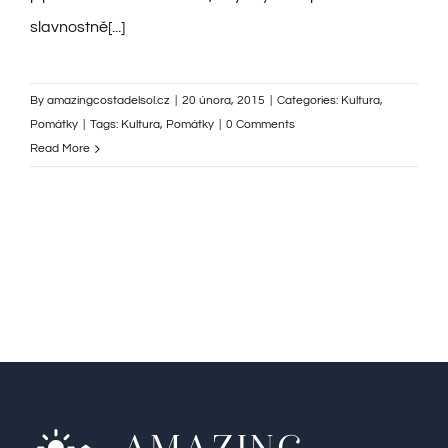
slavnostně[...]
By
amazingcostadelsol.cz
|
20 února, 2015
|
Categories:
Kultura
,
Pomátky
|
Tags:
Kultura
,
Pomátky
|
0 Comments
Read More