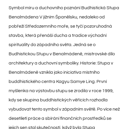
Symbol míru a duchovního poznání Budhistická Stupa
Benalmádena V jižním Španělsku, nedaleko od
pobřeží Středozemního moře, se tyčí pozoruhodná
stavba, která přenáší ducha a tradice východní
spirituality do západního světa. Jedná se o
Budhistickou Stupu v Benalmádeně, mistrovské dílo
architektury a duchovní symboliky. Historie: Stupa v
Benalmádeně vznikla jako iniciativa místního
buddhistického centra Kagyu Samye Ling. První
myšlenka na výstavbu stupu se zrodila v roce 1999,
kdy se skupina buddhistických věřících rozhodla
vybudovat tento symbol v západním světě. Po více než
desetiletí práce a sbírání finančních prostředků se
jejich sen stal skutečností, když byla Stupa