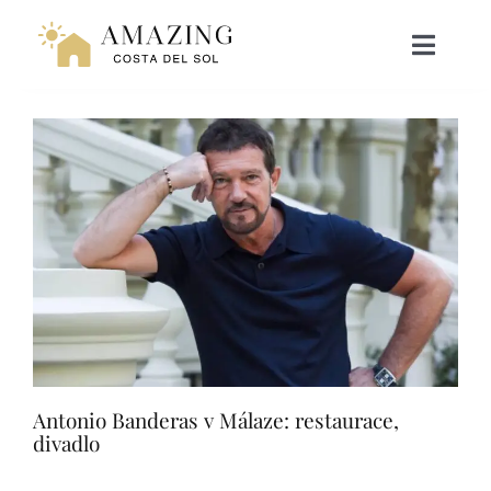
Přeskočit
na
Toggle
Naviga
obsah
NAVEN
RESORT LIVING
HYPOTÉKA
ZÁŽITKY
Antonio Banderas v Málaze: restaurace,
WEBINÁŘ
divadlo