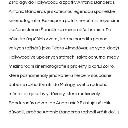
BCAS
Z Málagy do Hollywoodu a zpátky Antonio Banderas
Antonio Banderas je skutečnou legendou španělské
O NÁS
kinematografie. Bezesporu patří k hercům s největšími
zkušenostmi ve Španělsku i mimo naše hranice. Po
KONTAKT
několika úspěších v zemi, kde se narodil s pomocí
velkých režisérů jako Pedro Almodóvar, se vydal dobýt
Hollywood ve Spojených státech. Takto ochutnal medy
mezinárodní kinematografie s projekty jako 'El Zorro',
které poznamenaly jeho kariéru herce. V současné
době se rozhodl vrátit do Málagy, svého rodného
města, ale jaké byly důvody, které motivovaly
Banderasův návrat do Andalusie? Existuje několik
důvodů, proč se Antonio Banderas rozhodl vrátit do[...]