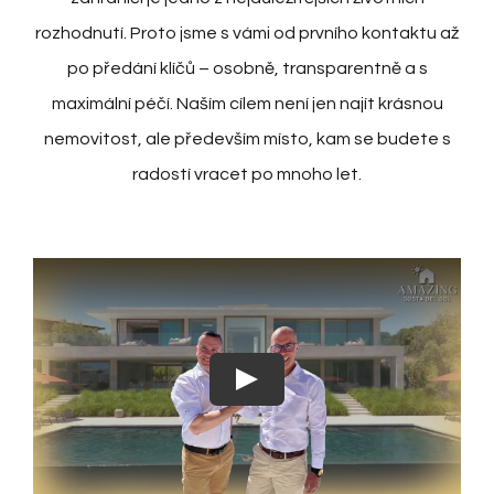
BCAS
rozhodnutí. Proto jsme s vámi od prvního kontaktu až
po předání klíčů – osobně, transparentně a s
O NÁS
maximální péčí. Naším cílem není jen najít krásnou
nemovitost, ale především místo, kam se budete s
KONTAKT
radostí vracet po mnoho let.