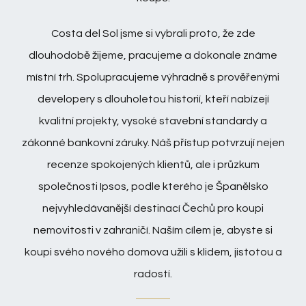
Costa del Sol jsme si vybrali proto, že zde
dlouhodobě žijeme, pracujeme a dokonale známe
místní trh. Spolupracujeme výhradně s prověřenými
developery s dlouholetou historií, kteří nabízejí
kvalitní projekty, vysoké stavební standardy a
zákonné bankovní záruky. Náš přístup potvrzují nejen
recenze spokojených klientů, ale i průzkum
společnosti Ipsos, podle kterého je Španělsko
nejvyhledávanější destinací Čechů pro koupi
nemovitosti v zahraničí. Naším cílem je, abyste si
koupi svého nového domova užili s klidem, jistotou a
radostí.