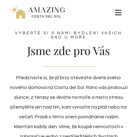
Přeskočit
na
Toggle
Naviga
obsah
VYBERTE SI S NÁMI BYDLENÍ VAŠICH
NAVEN
SNŮ U MOŘE
Jsme zde pro Vás
RESORT LIVING
HYPOTÉKA
Představte si, že již brzy otevíráte dveře svého
nového domova na Costa del Sol. Ráno vás probouzí
ZÁŽITKY
slunce, z terasy se díváte na moře a místo stresu
přemýšlíte jen nad tím, kam vyrazíte na pláž nebo na
WEBINÁŘ
večeři. Právě s tímto snem pomáháme našim
klientům každý den. Víme, že koupě nemovitosti v
zahraničí je jedno z nejdůležitějších životních