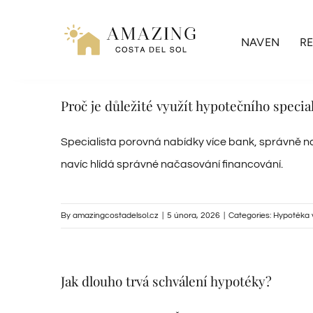
Přeskočit
na
NAVEN
RE
obsah
Proč je důležité využít hypotečního specia
Specialista porovná nabídky více bank, správně na
navíc hlídá správné načasování financování.
By
amazingcostadelsol.cz
|
5 února, 2026
|
Categories:
Hypotéka 
Jak dlouho trvá schválení hypotéky?