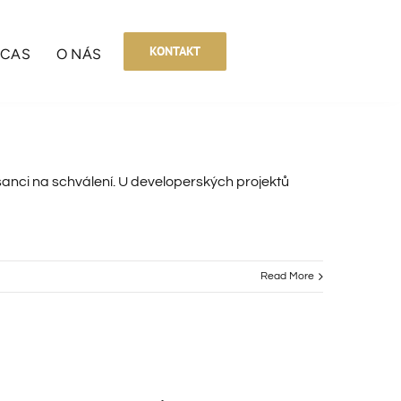
KONTAKT
BCAS
O NÁS
šanci na schválení. U developerských projektů
Read More