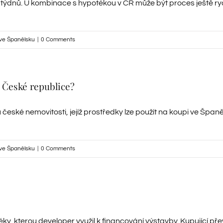
týdnů. U kombinace s hypotékou v ČR může být proces ještě rych
ve Španělsku
|
0 Comments
 České republice?
eské nemovitosti, jejíž prostředky lze použít na koupi ve Špan
ve Španělsku
|
0 Comments
 kterou developer využil k financování výstavby. Kupující pře