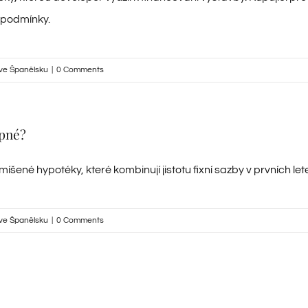
 podmínky.
ve Španělsku
|
0 Comments
upné?
smíšené hypotéky, které kombinují jistotu fixní sazby v prvních lete
ve Španělsku
|
0 Comments