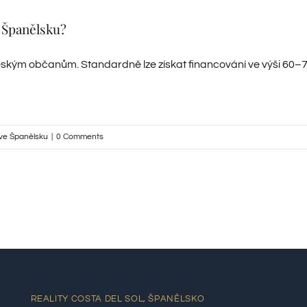
 Španělsku?
kým občanům. Standardně lze získat financování ve výši 60–70 
ve Španělsku
|
0 Comments
REALITY COSTA DEL SOL, ŠPANĚLSKO