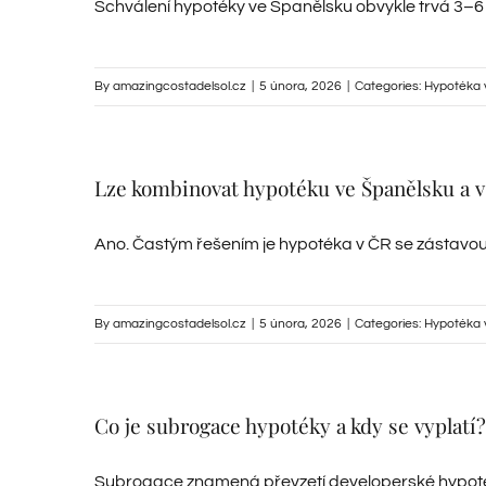
Schválení hypotéky ve Španělsku obvykle trvá 3–6 
By
amazingcostadelsol.cz
|
5 února, 2026
|
Categories:
Hypotéka 
Lze kombinovat hypotéku ve Španělsku a v
Ano. Častým řešením je hypotéka v ČR se zástavou č
By
amazingcostadelsol.cz
|
5 února, 2026
|
Categories:
Hypotéka 
Co je subrogace hypotéky a kdy se vyplatí?
Subrogace znamená převzetí developerské hypotéky,