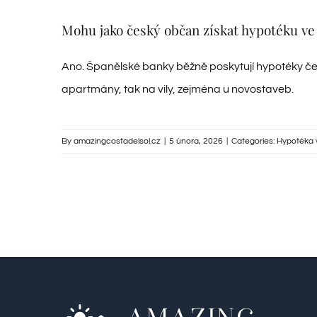
Mohu jako český občan získat hypotéku ve
Ano. Španělské banky běžně poskytují hypotéky čes
apartmány, tak na vily, zejména u novostaveb.
By
amazingcostadelsol.cz
|
5 února, 2026
|
Categories:
Hypotéka 