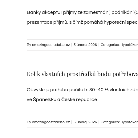
Banky akceptují příjmy ze zaměstnání, podnikání (OS
prezentace příjmů, s čímž pomáhá hypoteční specia
By
amazingcostadelsol.cz
|
5 února, 2026
|
Categories:
Hypotéka 
Kolik vlastních prostředků budu potřebov
Obvykle je potřeba počítat s 30–40 % vlastních zdro
ve Španělsku a České republice.
By
amazingcostadelsol.cz
|
5 února, 2026
|
Categories:
Hypotéka 