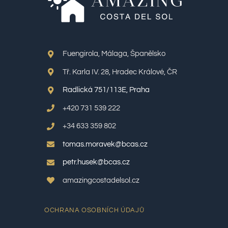
Fuengirola, Málaga, Španělsko
Tř. Karla IV. 28, Hradec Králové, ČR
Radlická 751/113E, Praha
+420 731 539 222
+34 633 359 802
tomas.moravek@bcas.cz
petr.husek@bcas.cz
amazingcostadelsol.cz
OCHRANA OSOBNÍCH ÚDAJŮ