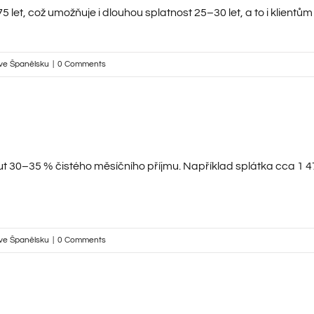
let, což umožňuje i dlouhou splatnost 25–30 let, a to i klientům
ve Španělsku
|
0 Comments
 30–35 % čistého měsíčního příjmu. Například splátka cca 1 47
ve Španělsku
|
0 Comments