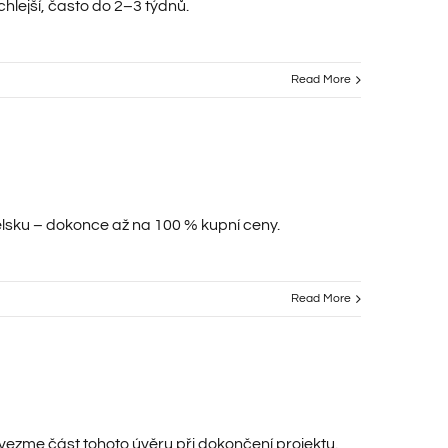
lejší, často do 2–3 týdnů.
Read More
ělsku – dokonce až na 100 % kupní ceny.
Read More
vezme část tohoto úvěru při dokončení projektu.