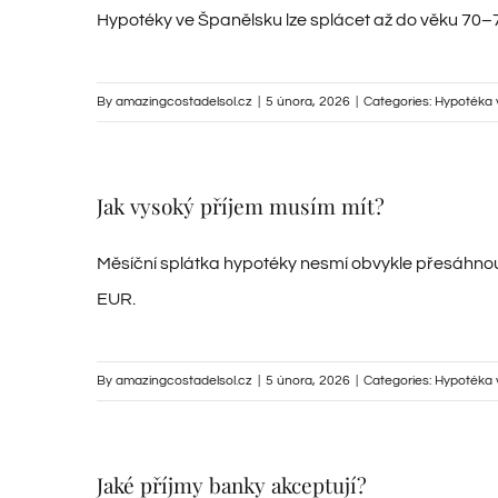
Hypotéky ve Španělsku lze splácet až do věku 70–75 
By
amazingcostadelsol.cz
|
5 února, 2026
|
Categories:
Hypotéka 
Jak vysoký příjem musím mít?
Měsíční splátka hypotéky nesmí obvykle přesáhnout
EUR.
By
amazingcostadelsol.cz
|
5 února, 2026
|
Categories:
Hypotéka 
Jaké příjmy banky akceptují?