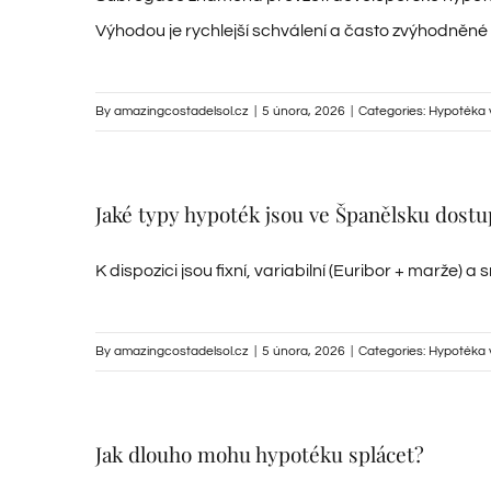
Výhodou je rychlejší schválení a často zvýhodněné
By
amazingcostadelsol.cz
|
5 února, 2026
|
Categories:
Hypotéka 
Jaké typy hypoték jsou ve Španělsku dost
K dispozici jsou fixní, variabilní (Euribor + marže) a 
By
amazingcostadelsol.cz
|
5 února, 2026
|
Categories:
Hypotéka 
Jak dlouho mohu hypotéku splácet?