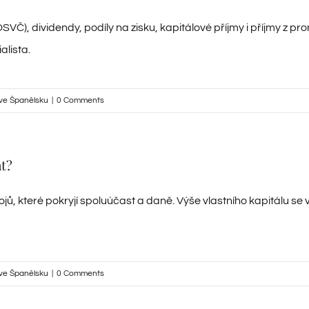
VČ), dividendy, podíly na zisku, kapitálové příjmy i příjmy z p
lista.
ve Španělsku
|
0 Comments
at?
jů, které pokryjí spoluúčast a daně. Výše vlastního kapitálu se
ve Španělsku
|
0 Comments