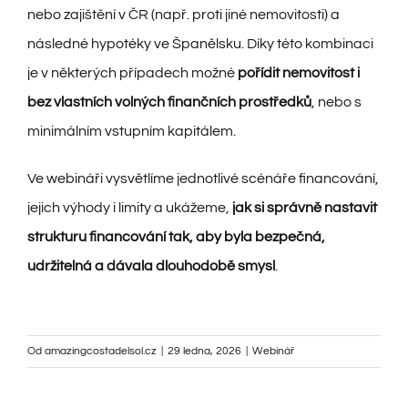
BCAS
nebo zajištění v ČR (např. proti jiné nemovitosti) a
následné hypotéky ve Španělsku. Díky této kombinaci
O NÁS
je v některých případech možné
pořídit nemovitost i
bez vlastních volných finančních prostředků
, nebo s
KONTAKT
minimálním vstupním kapitálem.
Ve webináři vysvětlíme jednotlivé scénáře financování,
jejich výhody i limity a ukážeme,
jak si správně nastavit
strukturu financování tak, aby byla bezpečná,
udržitelná a dávala dlouhodobě smysl
.
Od
amazingcostadelsol.cz
|
29 ledna, 2026
|
Webinář