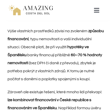
Přeskočit
na
Toggle
Naviga
obsah
NAVEN
Výše vlastních prostředků závisí na zvoleném
způsobu
financování
, typu nemovitosti a vaší individuální
RESORT LIVING
situaci. Obecně platí, že při využití
hypotéky ve
Španělsku
banky financují přibližně
60–70 % hodnoty
HYPOTÉKA
nemovitosti
(bez DPH či daně z převodu), zbytek je
potřeba pokrýt z vlastních zdrojů. K tomu je nutné
ZÁŽITKY
počítat s daněmi a poplatky spojenými s koupí.
Zároveň ale existuje řešení, které mnoho lidí překvapí:
WEBINÁŘ
lze kombinovat financování v České republice s
financováním ve Španělsku
. Například formou úvěru