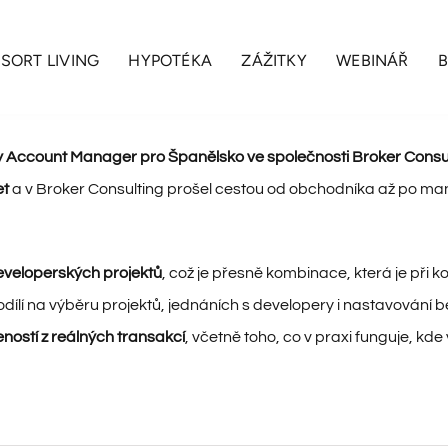
SORT LIVING
HYPOTÉKA
ZÁŽITKY
WEBINÁŘ
y Account Manager pro Španělsko ve společnosti
Broker Consu
et
a v Broker Consulting prošel cestou od obchodníka až po man
 developerských projektů
, což je přesně kombinace, která je při k
ílí na výběru projektů, jednáních s developery i nastavování b
eností z reálných transakcí
, včetně toho, co v praxi funguje, kde