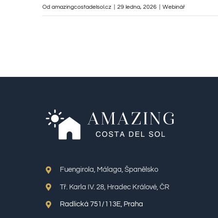
Od
amazingcostadelsol.cz
|
29 ledna, 2026
|
Webinář
Fuengirola, Málaga, Španělsko
Tř. Karla IV. 28, Hradec Králové, ČR
Radlická 751/113E, Praha