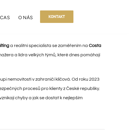
KONTAKT
BCAS
O NÁS
lting
a realitní specialista se zaměřením na
Costa
ažera a lídra velkých týmů, které dnes pomáhají
oupi nemovitosti v zahraničí klíčová. Od roku 2023
ezpečných procesů pro klienty z České republiky.
 vznikají chyby a jak se dostat k nejlepším