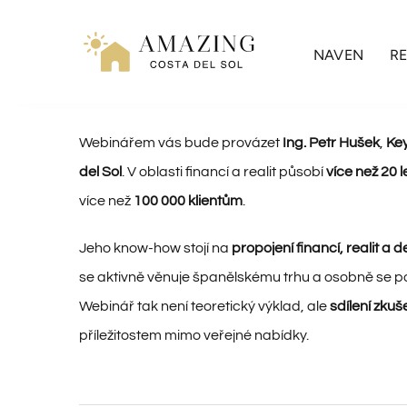
Přeskočit
na
NAVEN
RE
obsah
Webinářem vás bude provázet
Ing. Petr Hušek
,
Ke
del Sol
. V oblasti financí a realit působí
více než 20 l
více než
100 000 klientům
.
Jeho know-how stojí na
propojení financí, realit a
se aktivně věnuje španělskému trhu a osobně se pod
Webinář tak není teoretický výklad, ale
sdílení zkuš
příležitostem mimo veřejné nabídky.