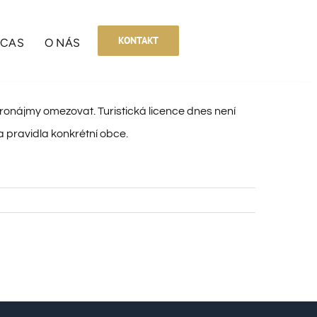
KONTAKT
BCAS
O NÁS
 pronájmy omezovat. Turistická licence dnes není
 pravidla konkrétní obce.