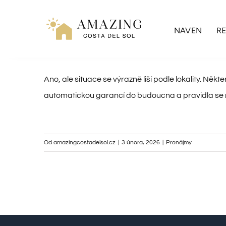
Přeskočit
na
NAVEN
RE
obsah
Ano, ale situace se výrazně liší podle lokality. Ně
automatickou garancí do budoucna a pravidla se mo
Od
amazingcostadelsol.cz
|
3 února, 2026
|
Pronájmy