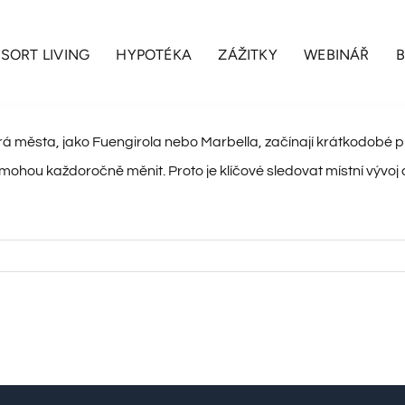
SORT LIVING
HYPOTÉKA
ZÁŽITKY
WEBINÁŘ
která města, jako Fuengirola nebo Marbella, začínají krátkodobé
hou každoročně měnit. Proto je klíčové sledovat místní vývoj a