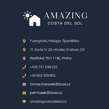
Fuengirola, Málaga, Španělsko
Tř. Karla IV. 28, Hradec Králové, ČR
Radlická 751/113E, Praha
+420 731 539 222
+34 633 359 802
tomas.moravek@bcas.cz
petr.husek@bcas.cz
amazingcostadelsol.cz