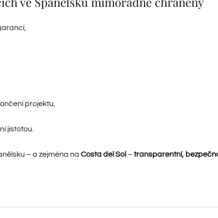
jících ve Španělsku mimořádně chráněny
garancí,
ončení projektu,
 jistotou.
panělsku – a zejména na
Costa del Sol
–
transparentní, bezpečn