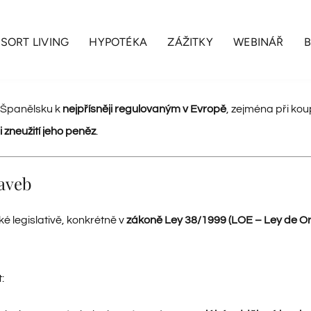
SORT LIVING
HYPOTÉKA
ZÁŽITKY
WEBINÁŘ
e Španělsku k
nejpřísněji regulovaným v Evropě
, zejména při kou
i zneužití jeho peněz
.
aveb
é legislativě, konkrétně v
zákoně Ley 38/1999 (LOE – Ley de Or
: