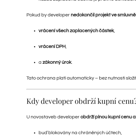
Pokud by developer
nedokončil projekt ve smluvn
vrácení všech zaplacených částek
,
vrácení DPH
,
a
zákonný úrok
.
Tato ochrana platí automaticky – bez nutnosti slož
Kdy developer obdrží kupní cenu
U novostaveb developer
obdrží plnou kupní cenu a
buď blokovány na chráněných účtech,