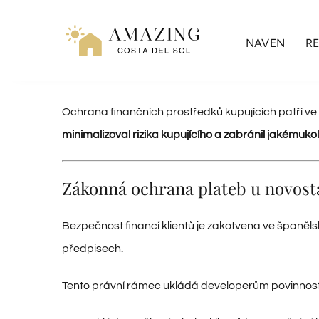
Přeskočit
na
NAVEN
RE
obsah
Ochrana finančních prostředků kupujících patří v
minimalizoval rizika kupujícího a zabránil jakémukol
Zákonná ochrana plateb u novost
Bezpečnost financí klientů je zakotvena ve španělsk
předpisech.
Tento právní rámec ukládá developerům povinnost