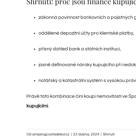
Shrnutí: proč jsou finance kupu
zákonná povinnost bankovních a pojistných 
oddělené depozitní účty pro klientské platby,
přísný dohled bank a státních institucí,
jasně definované nároky kupujícího při nedok
notářský a katastrální systém s vysokou právní
Právě tato kombinace činí koupi nemovitosti ve Š
kupujícími
.
Od
amazingcostadelsol.cz
|
23 dubna, 2024
|
Shrnutí