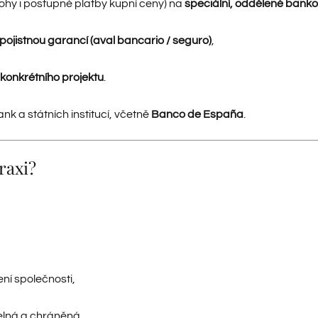
lohy i postupné platby kupní ceny) na
speciální, oddělené banko
ojistnou garancí (aval bancario / seguro)
,
konkrétního projektu
.
k a státních institucí, včetně
Banco de España
.
raxi?
ní společnosti,
elná a chráněná.