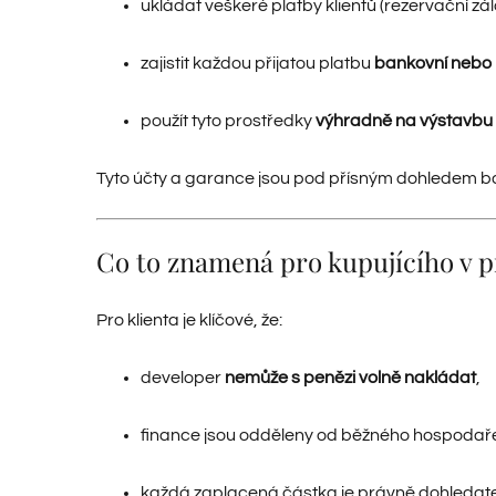
ukládat veškeré platby klientů (rezervační zá
zajistit každou přijatou platbu
bankovní nebo p
použít tyto prostředky
výhradně na výstavbu 
Tyto účty a garance jsou pod přísným dohledem ban
Co to znamená pro kupujícího v p
Pro klienta je klíčové, že:
developer
nemůže s penězi volně nakládat
,
finance jsou odděleny od běžného hospodaře
každá zaplacená částka je právně dohledat