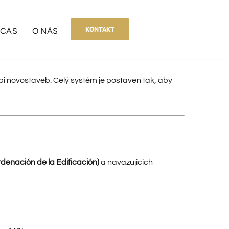
KONTAKT
BCAS
O NÁS
pi novostaveb. Celý systém je postaven tak, aby
denación de la Edificación)
a navazujících