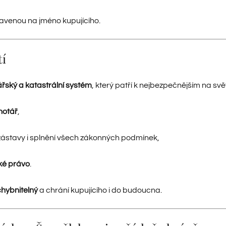
tavenou na jméno kupujícího.
tí
řský a katastrální systém
, který patří k nejbezpečnějším na svě
notář
,
, zástavy i splnění všech zákonných podmínek,
cké právo
.
hybnitelný
a chrání kupujícího i do budoucna.